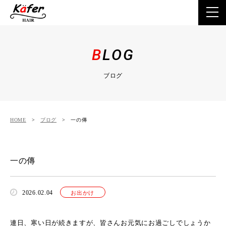
ホーム
B
LOG
こだわり
ブログ
店舗情報
HOME
>
ブログ
> 一の傳
メニュー
一の傳
商品紹介
2026.02.04
お出かけ
よくあるご質問
連日、寒い日が続きますが、皆さんお元気にお過ごしでしょうか