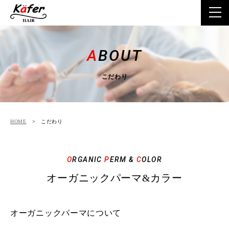
ホーム
A
BOUT
こだわり
こだわり
店舗情報
HOME
> こだわり
メニュー
O
RGANIC
P
ERM &
C
OLOR
商品紹介
オーガニックパーマ&カラー
よくあるご質問
オーガニックパーマについて