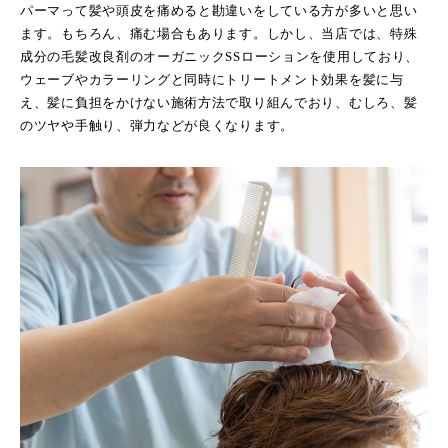
お問い合わせ
パーマって髪や頭皮を痛めると勘違いをしている方が多いと思い
ます。もちろん、痛む場合もあります。しかし、当店では、特殊
成分の毛髪改良剤のオーガニックSSローションを使用しており、
オンラインショップ
ウェーブやカラーリングと同時にトリートメント効果を髪に与
え、髪に負担をかけない施術方法で取り組んでおり、むしろ、髪
のツヤや手触り、弾力などが良くなります。